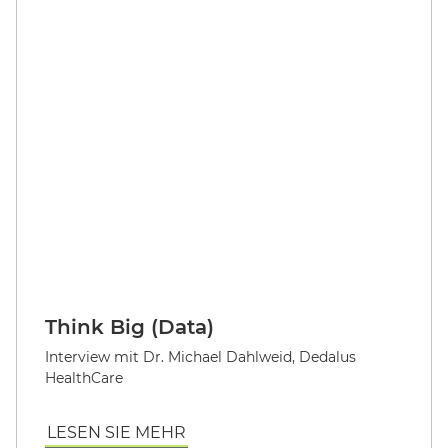
Interview mit Dr. Michael Dahlweid, Dedalus
HealthCare
LESEN SIE MEHR
Deutschland leistet sich ein
extremes Nichtwissen
Interview mit Melanie Wendling, bvitg
LESEN SIE MEHR