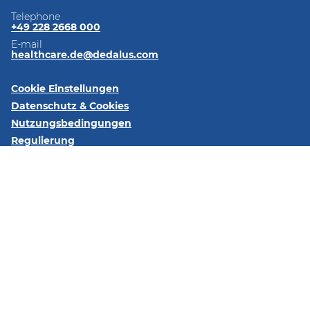
Telephone
+49 228 2668 000
E-mail
healthcare.de@dedalus.com
Cookie Einstellungen
Datenschutz & Cookies
Nutzungsbedingungen
Regulierung
Impressum
Kontaktieren Sie uns
Folgen Sie uns:
LinkedIn
Xing
YouTube
Dedalus HealthCare Konrad-Zuse-Platz 1-3, 53227 Bonn