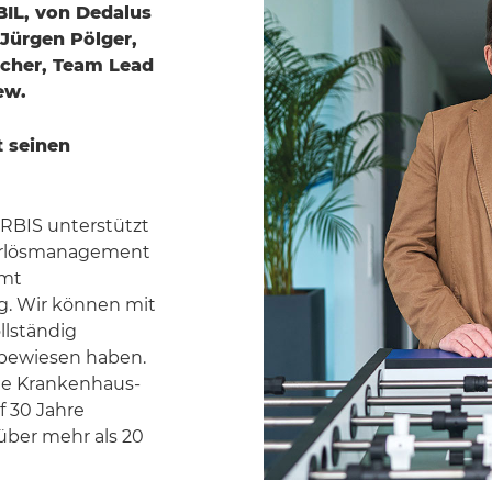
BIL, von Dedalus
 Jürgen Pölger,
scher, Team Lead
ew.
t seinen
RBIS unterstützt
Erlösmanagement
amt
g. Wir können mit
llständig
n bewiesen haben.
nde Krankenhaus-
f 30 Jahre
über mehr als 20