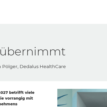
S übernimmt
n Pölger, Dedalus HealthCare
27 betrifft viele
ie vorrangig mit
rnehmens