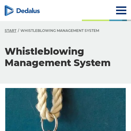
START
WHISTLEBLOWING MANAGEMENT SYSTEM
N
Whistleblowing
V
Management System
m
E
W
S