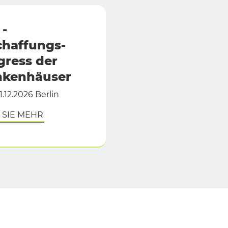
-
chaffungs-
ress der
nkenhäuser
01.12.2026 Berlin
 SIE MEHR