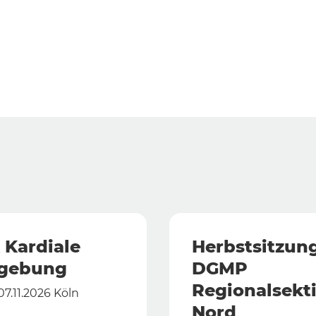
 Kardiale
Herbstsitzun
dgebung
DGMP
Regionalsekt
 07.11.2026 Köln
Nord