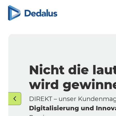
Next Leve
Bildgebung
der
näch
> LESEN SIE MEHR