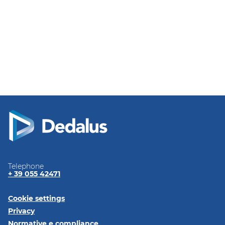
tra i più grandi del settore
Digital Health
a livello
mondiale, attivo in oltre 40 Paesi. Scopri di più
nella pagina
Chi siamo
.
Telephone
+ 39 055 42471
Cookie settings
Privacy
Normative e
compliance