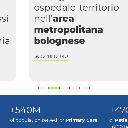
ospedale-territorio
nell’
area
metropolitana
bolognese
SCOPRI DI PIÙ
+540M
+47
of population served for
Primary Care
of
Patie
+6100 h