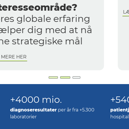
LÆS MERE HER
Danmark
+4000 mio.
+54
diagnoseresultater
per år fra +5.300
patient
laboratorier
hospital