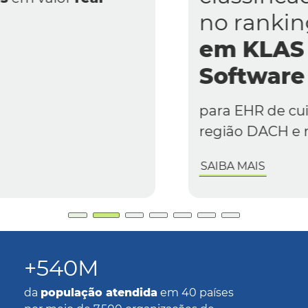
no ranking
"Melhores
em KLAS 2026:
Software e Serviços"
para EHR de cuidados agudos na
região DACH e no sul da Europa.
SAIBA MAIS
Português
+540M
da
população atendida
em 40 países