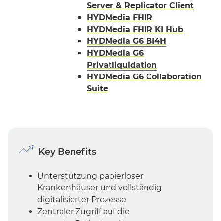
Server & Replicator Client
HYDMedia FHIR
HYDMedia FHIR KI Hub
HYDMedia G6 BI4H
HYDMedia G6
Privatliquidation
HYDMedia G6 Collaboration
Suite
Key Benefits
Unterstützung papierloser
Krankenhäuser und vollständig
digitalisierter Prozesse
Zentraler Zugriff auf die