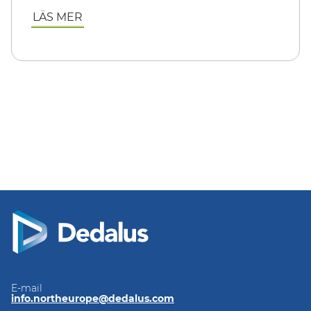
LÄS MER
E-mail
info.northeurope@dedalus.com