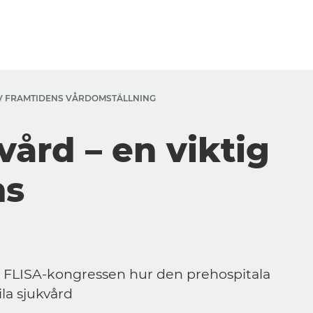
 AV FRAMTIDENS VÅRDOMSTÄLLNING
vård – en viktig
ns
g
å FLISA-kongressen hur den prehospitala
la sjukvård