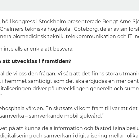
höll kongress i Stockholm presenterade Bengt Arne Sjöqv
almers tekniska högskola i Göteborg, delar av sin forsk
binera biomedicinsk teknik, telekommunikation och IT in
 inte alls är enkla att besvara:
att utvecklas i framtiden?
ställde vi oss den frågan. Vi såg att det finns stora utma
het i hemmet samtidigt som det ska erbjudas en mer centr
italiseringen driver på utvecklingen generellt och summer
”
hospitala vården. En slutsats vi kom fram till var att de
e samverka – samverkande mobil sjukvård.”
 på att kunna dela information och få stöd i sina beslut a
gitalisering och samverkan i digitalisering mellan olika