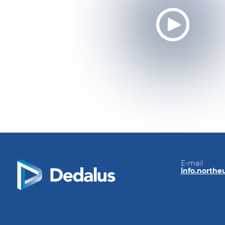
E-mail
info.north