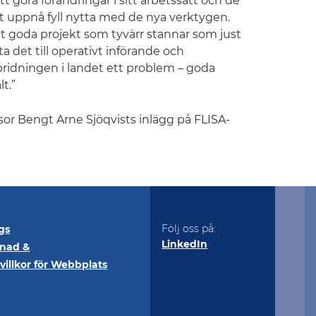
t göra förändringar i sitt arbetssätt och de
tt uppnå fyll nytta med de nya verktygen.
 goda projekt som tyvärr stannar som just
ta det till operativt införande och
spridningen i landet ett problem – goda
t.”
ssor Bengt Arne Sjöqvists inlägg på FLISA-
Följ oss på:
gs
LinkedIn
vnad &
illkor för Webbplats