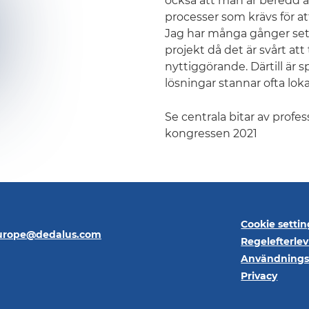
också att man är beredd at
processer som krävs för a
Jag har många gånger sett
projekt då det är svårt att 
nyttiggörande. Därtill är 
lösningar stannar ofta lokal
Se centrala bitar av profe
kongressen 2021
Cookie settin
europe@dedalus.com
Regelefterle
Användningsv
Privacy