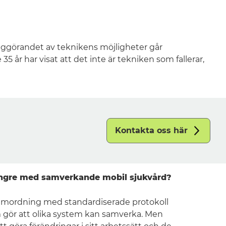
ttiggörandet av teknikens möjligheter går
5 år har visat att det inte är tekniken som fallerar,
Kontakta oss här
längre med samverkande mobil sjukvård?
amordning med standardiserade protokoll
 gör att olika system kan samverka. Men