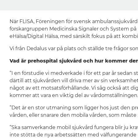
När FLISA, Föreningen för svensk ambulanssjukvård, 
forskargruppen Medicinska Signaler och System på Ch
eHälsa/Digital Hälsa, med särskilt fokus på att kom
Vi från Dedalus var på plats och ställde tre frågor som
Vad är prehospital sjukvård och hur kommer den 
”I en förstudie vi medverkade i för ett par år sedan 
därtill att sjukvården vill driva mer av sin verksam
något av ett motsatsförhållande. Vi såg också att dig
kommer att vara en viktig del av vårdomställningen.
”Det är en stor utmaning som ligger hos just den pre
vården, eller snarare den mobila vården, som måst
”Ska samverkande mobil sjukvård fungera blir ju kravet
inte stötta de nya arbetssätten med välfungerande di