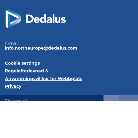
E-mail
info.northeurope@dedalus.com
Cookie settings
Regelefterlevnad &
Användningsvillkor för Webbplats
Privacy
Följ oss på:
LinkedIn
@2026 Dedalus Healthcare Denmark ApS Tangen 27 8200
Aarhus Denmark