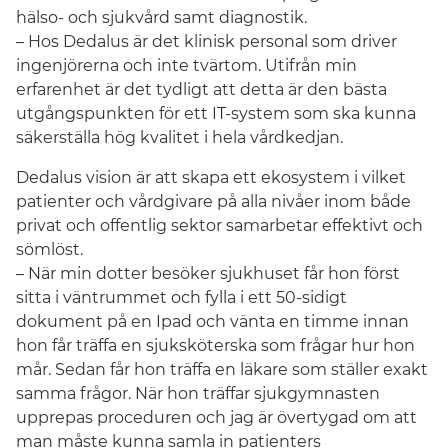
hälso- och sjukvård samt diagnostik.
– Hos Dedalus är det klinisk personal som driver
ingenjörerna och inte tvärtom. Utifrån min
erfarenhet är det tydligt att detta är den bästa
utgångspunkten för ett IT-system som ska kunna
säkerställa hög kvalitet i hela vårdkedjan.
Dedalus vision är att skapa ett ekosystem i vilket
patienter och vårdgivare på alla nivåer inom både
privat och offentlig sektor samarbetar effektivt och
sömlöst.
– När min dotter besöker sjukhuset får hon först
sitta i väntrummet och fylla i ett 50-sidigt
dokument på en Ipad och vänta en timme innan
hon får träffa en sjuksköterska som frågar hur hon
mår. Sedan får hon träffa en läkare som ställer exakt
samma frågor. När hon träffar sjukgymnasten
upprepas proceduren och jag är övertygad om att
man måste kunna samla in patienters