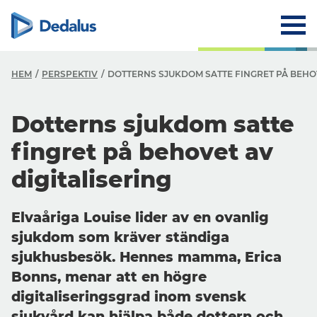
HEM
PERSPEKTIV
DOTTERNS SJUKDOM SATTE FINGRET PÅ BEHOV
Dotterns sjukdom satte
fingret på behovet av
digitalisering
Elvaåriga Louise lider av en ovanlig
sjukdom som kräver ständiga
sjukhusbesök. Hennes mamma, Erica
Bonns, menar att en högre
digitaliseringsgrad inom svensk
sjukvård kan hjälpa både dottern och