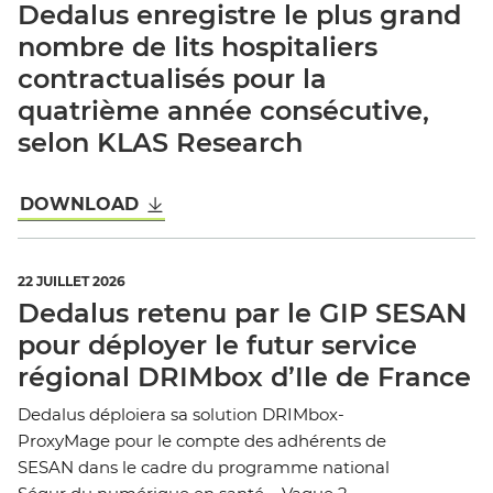
Dedalus enregistre le plus grand
nombre de lits hospitaliers
contractualisés pour la
À la une
quatrième année consécutive,
Actualités
selon KLAS Research
Témoignages
DOWNLOAD
Événements
Webinaires
22 JUILLET 2026
Communiqués de presse Dedalus
Dedalus retenu par le GIP SESAN
Dossier de presse
pour déployer le futur service
régional DRIMbox d’Ile de France
Dedalus déploiera sa solution DRIMbox-
ProxyMage pour le compte des adhérents de
SESAN dans le cadre du programme national