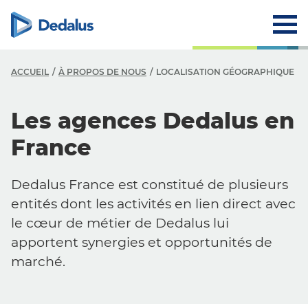
ACCUEIL
À PROPOS DE NOUS
LOCALISATION GÉOGRAPHIQUE
À
Les agences Dedalus en
E
France
V
Dedalus France est constitué de plusieurs
H
entités dont les activités en lien direct avec
R
le cœur de métier de Dedalus lui
apportent synergies et opportunités de
C
marché.
C
L