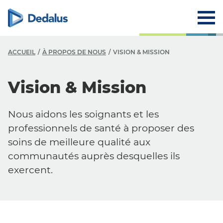
ACCUEIL
À PROPOS DE NOUS
VISION & MISSION
À
Vision & Mission
E
Nous aidons les soignants et les
V
professionnels de santé à proposer des
H
soins de meilleure qualité aux
communautés auprès desquelles ils
R
exercent.
C
C
L