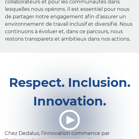
collaborateurs et pour les communautés dans
lesquelles nous opérons. Il est essentiel pour nous
de partager notre engagement afin d’assurer un
environnement de travail inclusif et diversifié. Nous
Carrières et emplois
continuons à évoluer et, dans ce parcours, nous
Pourquoi rejoindre Dedalus ?
restons transparets et ambitieux dans nos actions.
Nos offres d’emploi
Nos valeurs
Engagement sur la diversité et l’inclusion
Respect. Inclusion.
Où sommes-nous ?
Questions fréquentes
Innovation.
Chez Dedalus, l’innovation commence par