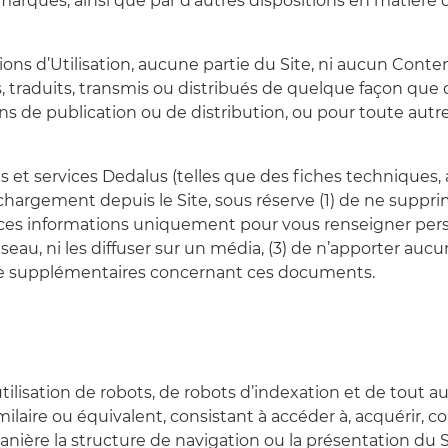
arques, ainsi que par d’autres dispositions en matière de
ons d’Utilisation, aucune partie du Site, ni aucun Conten
, traduits, transmis ou distribués de quelque façon que ce
fins de publication ou de distribution, ou pour toute au
ts et services Dedalus (telles que des fiches technique
échargement depuis le Site, sous réserve (1) de ne suppri
ser ces informations uniquement pour vous renseigner pe
éseau, ni les diffuser sur un média, (3) de n’apporter aucu
ie supplémentaires concernant ces documents.
, l’utilisation de robots, de robots d’indexation et de to
ire ou équivalent, consistant à accéder à, acquérir, copi
ière la structure de navigation ou la présentation du S