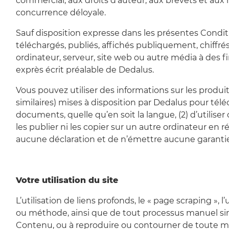
commercial, aux droits d’auteur, aux brevets et aux m
concurrence déloyale.
Sauf disposition expresse dans les présentes Conditi
téléchargés, publiés, affichés publiquement, chiffrés
ordinateur, serveur, site web ou autre média à des 
exprès écrit préalable de Dedalus.
Vous pouvez utiliser des informations sur les produi
similaires) mises à disposition par Dedalus pour tél
documents, quelle qu’en soit la langue, (2) d’utili
les publier ni les copier sur un autre ordinateur en r
aucune déclaration et de n’émettre aucune garant
Votre utilisation du site
L’utilisation de liens profonds, le « page scraping »
ou méthode, ainsi que de tout processus manuel simila
Contenu, ou à reproduire ou contourner de toute man