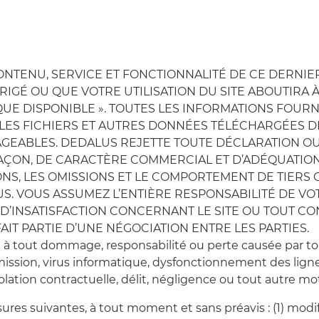
CONTENU, SERVICE ET FONCTIONNALITÉ DE CE DERNI
IGÉ OU QUE VOTRE UTILISATION DU SITE ABOUTIRA À 
 QUE DISPONIBLE ». TOUTES LES INFORMATIONS FOUR
LES FICHIERS ET AUTRES DONNÉES TÉLÉCHARGÉES DE
ABLES. DEDALUS REJETTE TOUTE DÉCLARATION OU G
AÇON, DE CARACTÈRE COMMERCIAL ET D’ADÉQUATION 
NS, LES OMISSIONS ET LE COMPORTEMENT DE TIERS 
S. VOUS ASSUMEZ L’ENTIÈRE RESPONSABILITÉ DE VOTRE
INSATISFACTION CONCERNANT LE SITE OU TOUT CONT
AIT PARTIE D’UNE NÉGOCIATION ENTRE LES PARTIES.
 à tout dommage, responsabilité ou perte causée par tout
mission, virus informatique, dysfonctionnement des lign
violation contractuelle, délit, négligence ou tout autre mot
sures suivantes, à tout moment et sans préavis : (1) mo