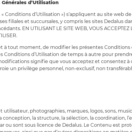
Générales d’Utilisation
 « Conditions d’Utilisation ») s’appliquent au site web d
ses filiales et succursales, y compris les sites Dedalus da
s concédants. EN UTILISANT LE SITE WEB, VOUS ACCEPTE
ILISER.
n et à tout moment, de modifier les présentes Conditions 
s Conditions d’Utilisation de temps à autre pour prendr
 modifications signifie que vous acceptez et consentez à
ie un privilège personnel, non-exclusif, non transférable 
 et utilisateur, photographies, marques, logos, sons, mus
 la conception, la structure, la sélection, la coordination
ar ou sont sous licence de Dedalus. Le Contenu est protégé