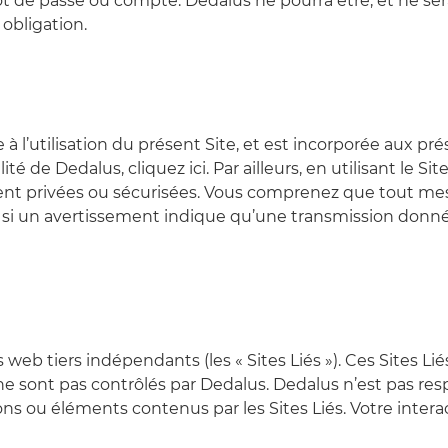
mot de passe ou compte. Dedalus ne pourra être, et ne se
obligation.
 à l’utilisation du présent Site, et est incorporée aux pr
té de Dedalus, cliquez ici. Par ailleurs, en utilisant le S
ment privées ou sécurisées. Vous comprenez que tout me
 si un avertissement indique qu’une transmission donn
 web tiers indépendants (les « Sites Liés »). Ces Sites Li
e sont pas contrôlés par Dedalus. Dedalus n’est pas res
ns ou éléments contenus par les Sites Liés. Votre interac