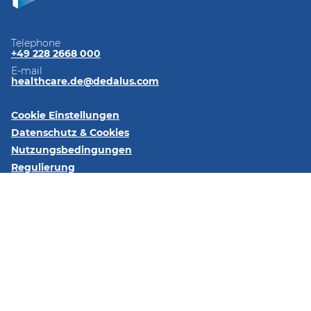
Telephone
+49 228 2668 000
E-mail
healthcare.de@dedalus.com
Cookie Einstellungen
Datenschutz & Cookies
Nutzungsbedingungen
Regulierung
Impressum
Kontaktieren Sie uns
Folgen Sie uns:
LinkedIn
Xing
YouTube