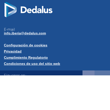
E-mail
info.iberia@dedalus.com
Configuración de cookies
Privacidad
Cumplimiento Regulatorio
Condiciones de uso del sitio web
Síguenos en::
LinkedIn
YouTube
X
Instagram