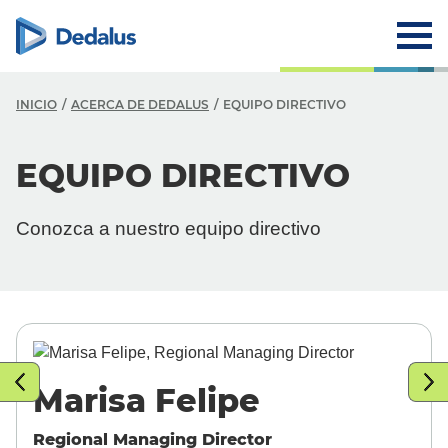
INICIO
ACERCA DE DEDALUS
EQUIPO DIRECTIVO
A
EQUIPO DIRECTIVO
E
Conozca a nuestro equipo directivo
M
V
H
E
Marisa Felipe
C
P
Regional Managing Director