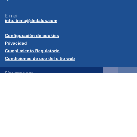
E-mail
info.iberia@dedalus.com
Configuración de cookies
Privacidad
Cumplimiento Regulatorio
Condiciones de uso del sitio web
Síguenos en::
LinkedIn
YouTube
X
Instagram
© 2026 Dedalus Spain - C/ José Echegaray, 8, 28232, Las
Rozas, Madrid, Spain