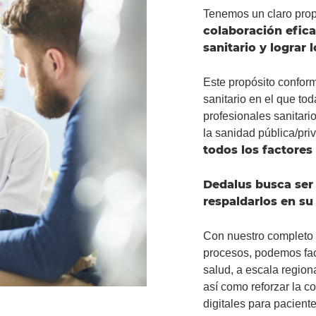
Cumplimiento Regulatorio
Tenemos un claro prop
colaboración efica
Presencia geográfica
sanitario y lograr 
Alianzas estratégicas
Este propósito confor
sanitario en el que to
profesionales sanitari
la sanidad pública/pri
todos los factores 
Dedalus busca ser 
respaldarlos en su 
Con nuestro completo 
procesos, podemos faci
salud, a escala region
así como reforzar la c
digitales para paciente