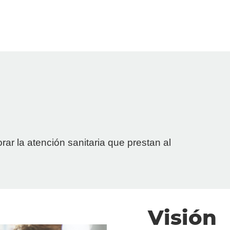
Acerca de Dedalus
Empresa
ar la atención sanitaria que prestan al
Misión y Visión
Valores
Historia
Visión
Equipo directivo