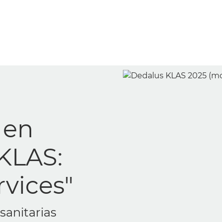
arch como el
a electrónica
atadas fuera de
onsecutivos