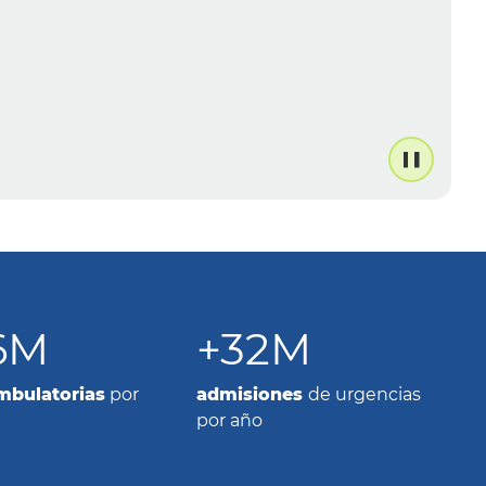
6M
+32M
ambulatorias
por
admisiones
de urgencias
por año