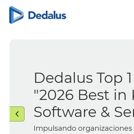
Dedalus
Identificado por KLAS Rese
proveedor de historia clínic
(HCE) con más camas contr
EE. UU. durante tres años c