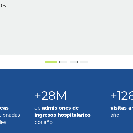
+28M
+12
icas
de
admisiones de
visitas 
tionadas
ingresos hospitalarios
año
les
por año