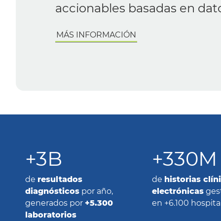
MÁS INFORMACIÓN
+3B
+330M
de
resultados
de
historias clín
diagnósticos
por año,
electrónicas
ges
generados por
+5.300
en +6.100 hospita
laboratorios