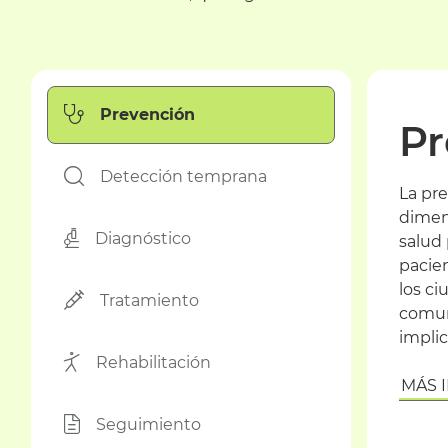
Prevención
Pr
Detección temprana
La pr
dimens
Diagnóstico
salud
pacien
los ci
Tratamiento
comun
implic
Rehabilitación
MÁS 
Seguimiento