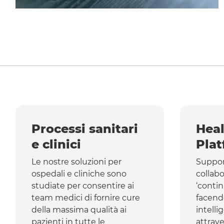
Processi sanitari
Heal
e clinici
Plat
Le nostre soluzioni per
Suppor
ospedali e cliniche sono
collabo
studiate per consentire ai
‘conti
team
medici di fornire cure
facend
della massima qualità ai
intelli
pazienti in tutte le
attrav