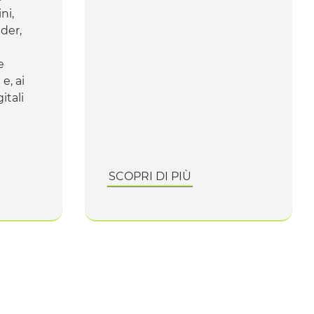
ni,
lder
,
e
e, ai
itali
SCOPRI DI PIÙ