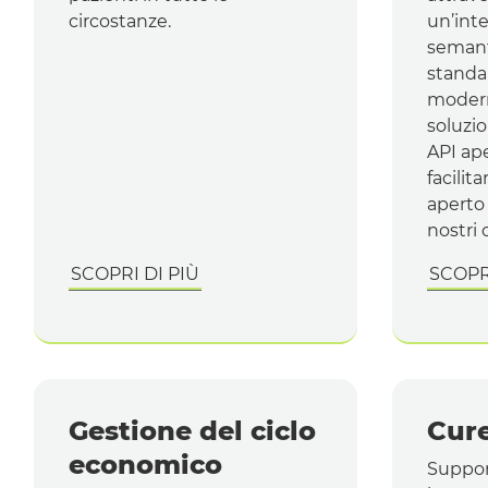
circostanze.
un’inte
semant
standa
modern
soluzio
API
ape
facilit
aperto 
nostri c
SCOPRI DI PIÙ
SCOPRI
Gestione del ciclo
Cure
economico
Suppor