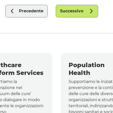
Precedente
Successivo
thcare
Population
form Services
Health
tiamo la
Supportiamo le iniziat
razione nel
prevenzione e la cont
nuum delle cure’
delle cure delle diver
o dialogare in modo
organizzazioni e strut
gente le organizzazioni
territoriali, indirizzando
erso
bisogni sanitari e soci