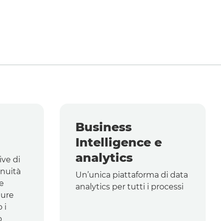
Business
Intelligence
e
analytics
ive di
inuità
Un’unica piattaforma di
data
se
analytics
per tutti i processi
ture
 i
o