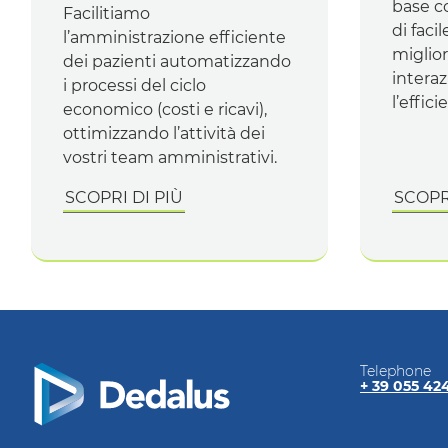
base co
Facilitiamo
di faci
l’amministrazione efficiente
miglior
dei pazienti automatizzando
interaz
i processi del ciclo
l’effic
economico (costi e ricavi),
ottimizzando l’attività dei
vostri
team
amministrativi.
SCOPRI DI PIÙ
SCOPRI
Telephone
+ 39 055 42