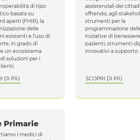
roperabilità di tipo
assistenziali dei cittadi
ico basata su
offrendo, agli
stakeho
rd
aperti (
FHIR
), la
strumenti per la
izzazione delle
programmazione dell
ni esistenti e l’uso di
iniziative di benessere 
rte, in grado di
pazienti, strumenti dig
are un ecosistema
innovativi a supporto.
di soluzioni per i
lienti.
 DI PIÙ
SCOPRI DI PIÙ
 Primarie
tiamo i medici di