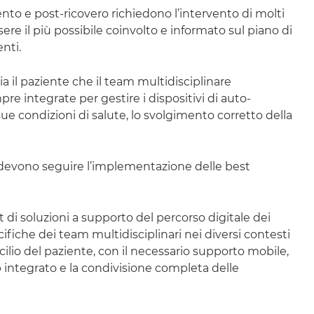
ento e post-ricovero richiedono l’intervento di molti
ere il più possibile coinvolto e informato sul piano di
nti.
a il paziente che il
team
multidisciplinare
pre integrate per gestire i dispositivi di auto-
sue condizioni di salute, lo svolgimento corretto della
oni devono seguire l’implementazione delle
best
t
di soluzioni a supporto del percorso digitale dei
cifiche dei
team
multidisciplinari nei diversi contesti
icilio del paziente, con il necessario supporto mobile,
p
integrato e la condivisione completa delle