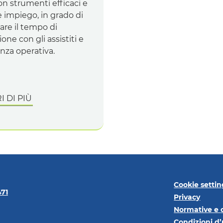
n strumenti efficaci e
le impiego, in grado di
are il tempo di
ione con gli assistiti e
ienza operativa.
 DI PIÙ
Cookie settin
471
Privacy
Normative e
Condizioni d’