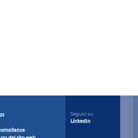
Seguici su:
gs
LinkedIn
compliance
uso del sito
web