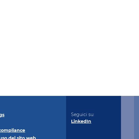
Seguici su:
gs
LinkedIn
compliance
uso del sito
web