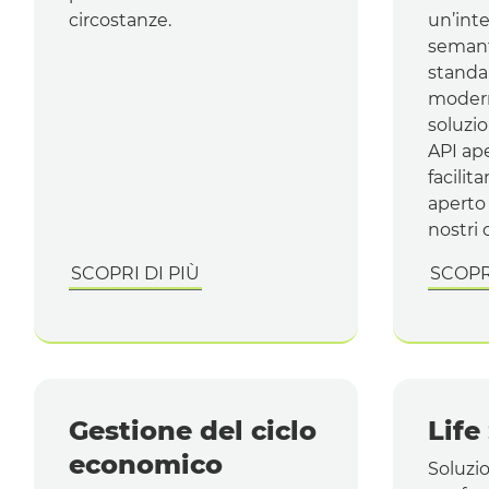
circostanze.
un’inte
semant
standa
modern
soluzio
API
ape
facilit
aperto 
nostri c
SCOPRI DI PIÙ
SCOPRI
Gestione del ciclo
Life
economico
Soluzio