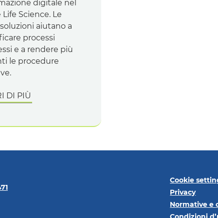
mazione digitale nel
e
Life Science
. Le
soluzioni aiutano a
icare processi
ssi e a rendere più
nti le procedure
ve.
 DI PIÙ
Cookie settin
471
Privacy
Normative e
Condizioni d’