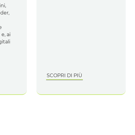
ni,
lder
,
e
e, ai
itali
SCOPRI DI PIÙ