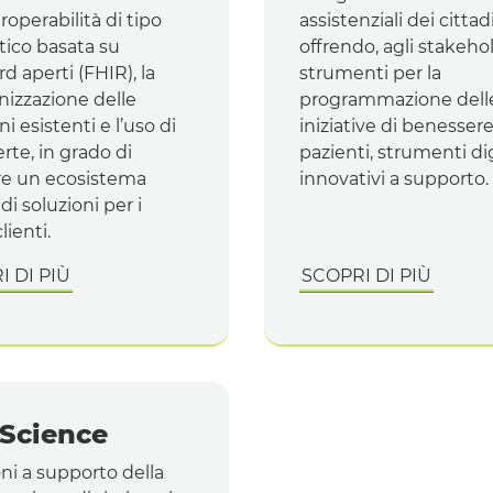
roperabilità di tipo
assistenziali dei cittadi
ico basata su
offrendo, agli
stakeho
rd
aperti (
FHIR
), la
strumenti per la
izzazione delle
programmazione dell
ni esistenti e l’uso di
iniziative di benessere 
rte, in grado di
pazienti, strumenti dig
are un ecosistema
innovativi a supporto.
di soluzioni per i
lienti.
 DI PIÙ
SCOPRI DI PIÙ
 Science
ni a supporto della