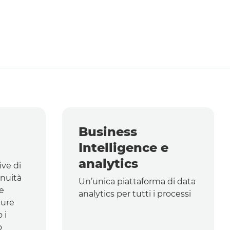
Business
Intelligence
e
analytics
ive di
inuità
Un’unica piattaforma di
data
se
analytics
per tutti i processi
ture
 i
o