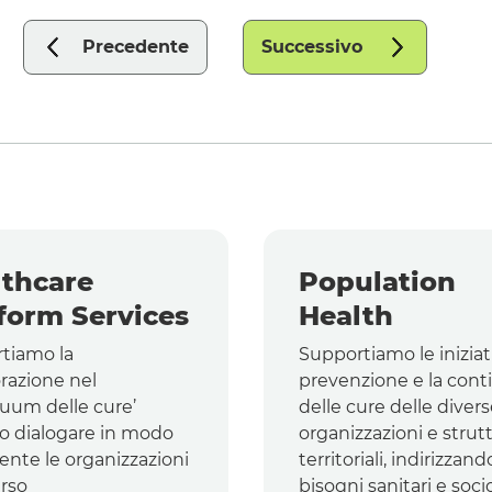
Precedente
Successivo
thcare
Population
form Services
Health
tiamo la
Supportiamo le iniziat
razione nel
prevenzione e la cont
nuum delle cure’
delle cure delle diver
o dialogare in modo
organizzazioni e strut
gente le organizzazioni
territoriali, indirizzando
erso
bisogni sanitari e soci