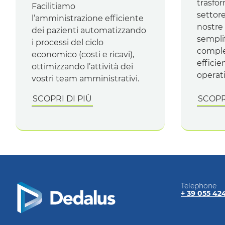
trasfor
Facilitiamo
settor
l’amministrazione efficiente
nostre 
dei pazienti automatizzando
semplif
i processi del ciclo
comple
economico (costi e ricavi),
efficie
ottimizzando l’attività dei
operati
vostri
team
amministrativi.
SCOPRI DI PIÙ
SCOPRI
Telephone
+ 39 055 42