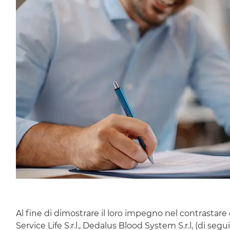
Al fine di dimostrare il loro impegno nel contrastare e 
Service Life
S.r.l., Dedalus
Blood System
S.r.l, (di seg