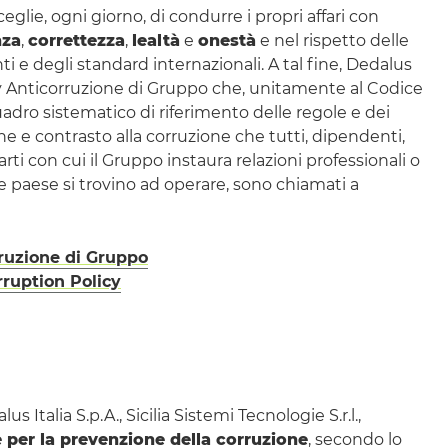
glie, ogni giorno, di condurre i propri affari con
nza
,
correttezza
,
lealtà
e
onestà
e nel rispetto delle
ti e degli
standard
internazionali. A tal fine, Dedalus
y
Anticorruzione di Gruppo che, unitamente al Codice
uadro sistematico di riferimento delle regole e dei
ne e contrasto alla corruzione che tutti, dipendenti,
arti con cui il Gruppo instaura relazioni professionali o
ue paese si trovino ad operare, sono chiamati a
ruzione di Gruppo
rruption Policy
Italia S.p.A., Sicilia Sistemi Tecnologie S.r.l.,
 per la prevenzione della corruzione
, secondo lo