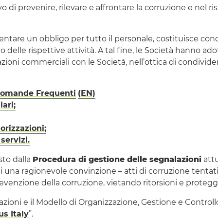
 di prevenire, rilevare e affrontare la corruzione e nel ris
esentare un obbligo per tutto il personale, costituisce con
 delle rispettive attività. A tal fine, le Società hanno ad
ioni commerciali con le Società, nell’ottica di condivid
– Domande Frequenti
(EN)
ari;
orizzazioni;
servizi.
sto dalla
Procedura di gestione delle segnalazioni
attu
 una ragionevole convinzione – atti di corruzione tentati,
evenzione della corruzione, vietando ritorsioni e proteg
azioni e il Modello di Organizzazione, Gestione e Controllo
lus
Italy
”.