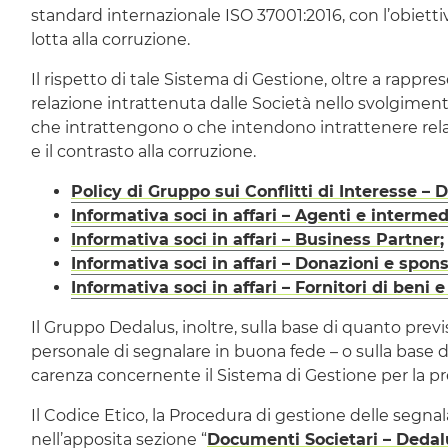
standard
internazionale ISO 37001:2016, con l’obiettivo
lotta alla corruzione.
Il rispetto di tale Sistema di Gestione, oltre a rappr
relazione intrattenuta dalle Società nello svolgimento
che intrattengono o che intendono intrattenere relaz
e il contrasto alla corruzione.
Policy
di Gruppo sui Conflitti di Interesse 
Informativa soci in affari – Agenti e intermedi
Informativa soci in affari –
Business Partner
;
Informativa soci in affari – Donazioni e spons
Informativa soci in affari – Fornitori di beni e 
Il Gruppo Dedalus, inoltre, sulla base di quanto previ
personale di segnalare in buona fede – o sulla base di
carenza concernente il Sistema di Gestione per la pr
Il Codice Etico, la Procedura di gestione delle segnal
nell’apposita sezione “
Documenti Societari – Deda