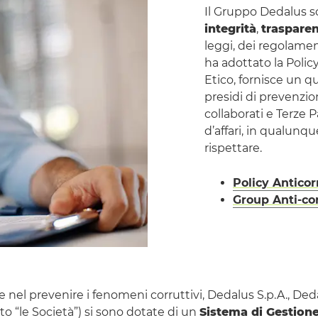
L’impronta geografica
Il Gruppo Dedalus sce
integrità
,
traspare
Documenti Societari
leggi, dei regolamen
ha adottato la
Polic
Compliance e Anticorruzione
Etico, fornisce un q
presidi di prevenzio
collaborati e Terze P
d’affari, in qualunq
rispettare.
Policy
Anticor
Group Anti-co
nel prevenire i fenomeni corruttivi, Dedalus S.p.A., Dedalus 
uito “le Società”) si sono dotate di un
Sistema di Gestione