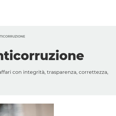
Chi Siamo
Azienda
NTICORRUZIONE
Visione e mission
ticorruzione
Storia
Leadership Team
ffari con integrità, trasparenza, correttezza,
Il nostro impegno per la diversità &
l’inclusione
Normative e compliance
L’impronta relazionale