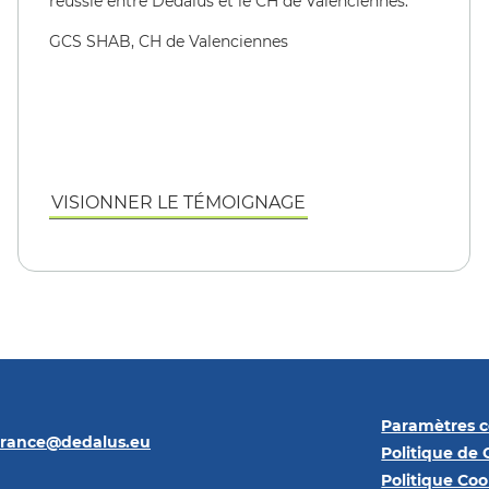
réussie entre Dedalus et le CH de Valenciennes.
GCS SHAB, CH de Valenciennes
VISIONNER LE TÉMOIGNAGE
Paramètres c
france@dedalus.eu
Politique de 
Politique Coo