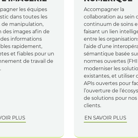
agner les équipes
Accompagner la
stic dans toutes les
collaboration au sein 
 de manipulation,
continuum de soins 
n des images afin de
faisant un lien intelli
 des informations
entre les organisations
ibles rapidement,
l’aide d’une interopéra
tes et fiables pour un
sémantique basée su
nnement de travail de
normes ouvertes (FHI
.
moderniser les soluti
existantes, et utiliser 
APIs ouvertes pour faci
l’ouverture de l’écos
de solutions pour nos
clients.
VOIR PLUS
EN SAVOIR PLUS