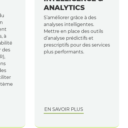
ANALYTICS
du
S’améliorer grâce à des
en
analyses intelligentes.
gent
Mettre en place des outils
, à
d’analyse prédictifs et
bilité
prescriptifs pour des services
r des
plus performants.
R),
ons
des
liter
ystème
EN SAVOIR PLUS