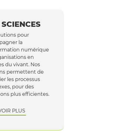
E SCIENCES
lutions pour
agner la
ormation numérique
ganisations en
es du vivant. Nos
ons permettent de
ier les processus
xes, pour des
ons plus efficientes.
VOIR PLUS