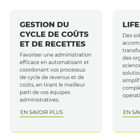
GESTION DU
LIF
CYCLE DE COÛTS
Des so
ET DE RECETTES
accomp
transf
Favoriser une administration
des or
efficace en automatisant et
scienc
coordonant vos processus
soluti
de cycle de revenus et de
simplif
coûts, en tirant le meilleur
comple
parti de vos équipes
opérati
administratives.
EN SAVOIR PLUS
EN SA