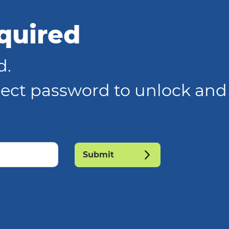
quired
d.
rrect password to unlock and
Submit