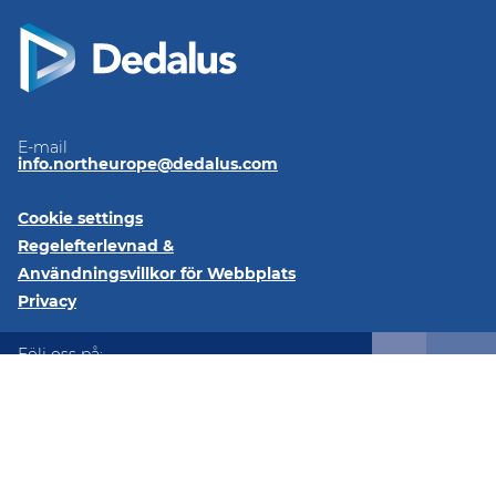
E-mail
info.northeurope@dedalus.com
Cookie settings
Regelefterlevnad &
Användningsvillkor för Webbplats
Privacy
Följ oss på:
LinkedIn
@2026 Dedalus Healthcare Denmark ApS Tangen 27 8200
Aarhus Denmark