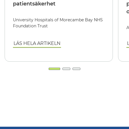
patientsäkerhet
p
University Hospitals of Morecambe Bay NHS
Foundation Trust
A
LÄS HELA ARTIKELN