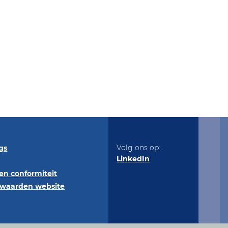
Volg ons op::
gs
LinkedIn
en conformiteit
rwaarden website