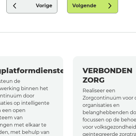
Vorige
Volgende
gplatformdiensten
VERBONDEN
ZORG
steun de
erking binnen het
Realiseer een
ntinuüm door
Zorgcontinuüm voor 
aties op intelligente
organisaties en
in een open
belanghebbenden do
teem van
focussen op de behoe
ingen met elkaar te
voor volksgezondheid
den, met behulp van
geïntegreerde zorgtr