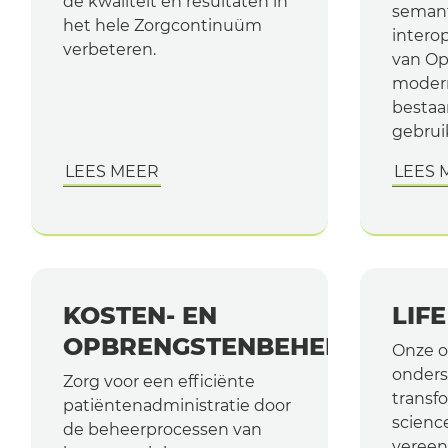
de kwaliteit en resultaten in
seman
het hele Zorgcontinuüm
interop
verbeteren.
van Op
modern
bestaa
gebrui
LEES MEER
LEES 
KOSTEN- EN
LIF
OPBRENGSTENBEHEER
Onze o
onders
Zorg voor een efficiënte
transfo
patiëntenadministratie door
science
de beheerprocessen van
veree