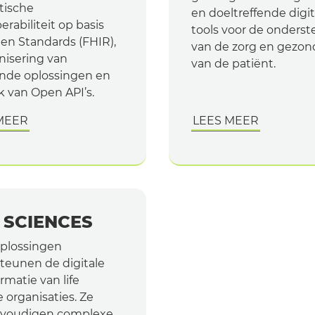
tische
en doeltreffende digit
erabiliteit op basis
tools voor de onders
en Standards (FHIR),
van de zorg en gezon
isering van
van de patiënt.
nde oplossingen en
k van Open API’s.
MEER
LEES MEER
E SCIENCES
plossingen
teunen de digitale
rmatie van life
 organisaties. Ze
nvoudigen complexe