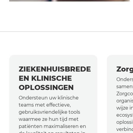
ZIEKENHUISBREDE
Zor
EN KLINISCHE
Onder
OPLOSSINGEN
samenw
Zorgco
Ondersteun uw klinische
organis
teams met effectieve,
wijze 
gebruiksvriendelijke tools
ecosys
waarmee ze hun tijd met
oploss
patiënten maximaliseren en
verbin