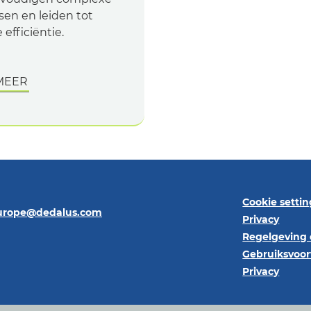
sen en leiden tot
 efficiëntie.
MEER
Cookie settin
europe@dedalus.com
Privacy
Regelgeving 
Gebruiksvoo
Privacy