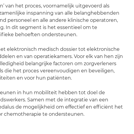
’ van het proces, voornamelijk uitgevoerd als
e gezamenlijke inspanning van alle belanghebbenden
end personeel en alle andere klinische operatoren,
g. In dit segment is het essentieel om te
cifieke behoeften ondersteunen.
et elektronisch medisch dossier tot elektronische
delen en van operatiekamers. Voor elk van hen zijn
ledigheid belangrijke factoren om zorgverleners
ols die het proces vereenvoudigen en beveiligen,
viteiten en voor hun patiënten.
eunen in hun mobiliteit hebben tot doel de
idswerkers. Samen met de integratie van een
dalus de mogelijkheid om effectief en efficiënt het
or chemotherapie te ondersteunen.