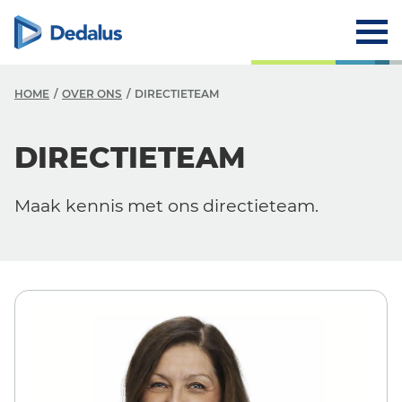
HOME
OVER ONS
DIRECTIETEAM
O
DIRECTIETEAM
B
Maak kennis met ons directieteam.
V
G
D
R
W