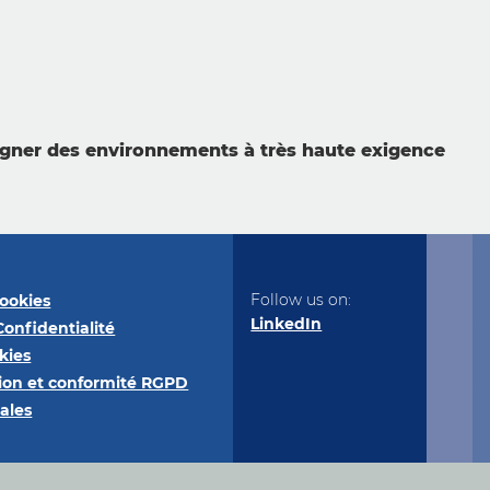
gner des environnements à très haute exigence
Follow us on:
ookies
LinkedIn
Confidentialité
kies
on et conformité RGPD
ales