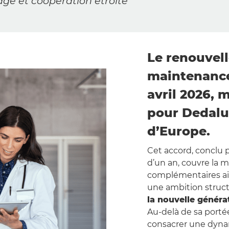
gé et coopération étroite
Le renouvel
maintenance
avril 2026, 
pour Dedalu
d’Europe.
Cet accord, conclu 
d’un an, couvre la m
complémentaires ains
une ambition struct
la nouvelle généra
Au-delà de sa portée
consacrer une dynam