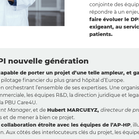
conjointe des équip
répondre à un enjeu
faire évoluer le D
exigeant, au serv
patients.
DPI nouvelle génération
capable de porter un projet d’une telle ampleur, et 
 pilotage financier du plus grand hôpital d’Europe.
n orchestrant l’ensemble de ses expertises. Une organisa
merciale, les équipes R&D, la direction juridique et lega
 la PBU Care4U.
unt Manager
, et de
Hubert MARCUEYZ,
directeur de 
s et de mener à bien ce projet.
e
collaboration étroite avec les équipes de l’AP-HP
, i
Aux côtés des interlocuteurs clés du projet, les équipe