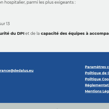
 hospitalier, parmi les plus exigeants :
ur 13
urité du DPI
et de la
capacité des équipes à accompa
Paramètres c
france@dedalus.eu
Politique de 
Politique Coo
Réglementati
Mentions Lég