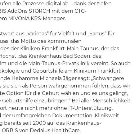
en alle Prozesse digital ab – dank der tiefen
RBIS AddOns STORCH mit dem CTG-
em MIVONA KRS-Manager.
twort aus „Varietas“ für Vielfalt und „Sanus“ für
 quasi das Motto des kommunalen
es der Kliniken Frankfurt-Main-Taunus, der das
 Höchst, das Krankenhaus Bad Soden, das
 und die Main-Taunus-Privatklinik vereint. So auch
ynäkologie und Geburtshilfe am Klinikum Frankfurt
itende Hebamme Michaela Jäger sagt: „Schwangere
s sie sich als Person wahrgenommen fühlen, dass wir
e Option für die Geburt wählen und es uns gelingt,
e Geburtshilfe einzubringen.“ Bei aller Menschlichkeit
dort heute nicht mehr ohne IT-Unterstützung,
 der umfangreichen Dokumentation. Klinikweit
ng bereits seit 2000 auf das Krankenhaus-
 ORBIS von Dedalus HealthCare.