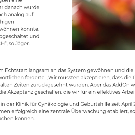
gten eine
bar danach wurde
och analog auf
chigen
gewöhnen konnte,
abgeschaltet und
“, so Jäger.
dem Echtstart langsam an das System gewöhnen und die Vo
ntwortlichen forderte. „Wir mussten akzeptieren, dass 
n alten Zeiten zurückgesehnt wurden. Aber das AddOn w
ie Akzeptanz geschaffen, die wir für ein effektives Arbe
 der Klinik für Gynäkologie und Geburtshilfe seit April
 erfolgreich eine zentrale Überwachung etabliert, so 
achen können.