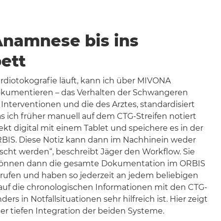
Anamnese bis ins
ett
rdiotokografie läuft, kann ich über MIVONA
dokumentieren – das Verhalten der Schwangeren
nterventionen und die des Arztes, standardisiert
as ich früher manuell auf dem CTG-Streifen notiert
rekt digital mit einem Tablet und speichere es in der
RBIS. Diese Notiz kann dann im Nachhinein weder
cht werden“, beschreibt Jäger den Workflow. Sie
 können dann die gesamte Dokumentation im ORBIS
fen und haben so jederzeit an jedem beliebigen
f auf die chronologischen Informationen mit den CTG-
ers in Notfallsituationen sehr hilfreich ist. Hier zeigt
er tiefen Integration der beiden Systeme.