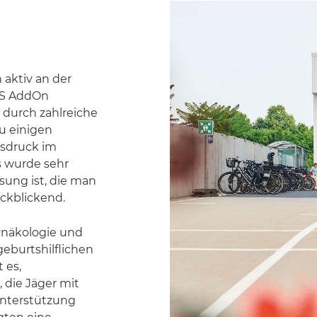
n aktiv an der
IS AddOn
l durch zahlreiche
u einigen
nsdruck im
s wurde sehr
sung ist, die man
ckblickend.
Gynäkologie und
geburtshilflichen
 es,
 die Jäger mit
Unterstützung