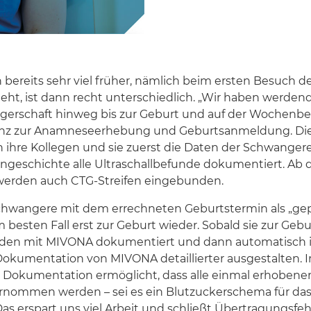
bereits sehr viel früher, nämlich beim ersten Besuch d
eht, ist dann recht unterschiedlich. „Wir haben werdend
rschaft hinweg bis zur Geburt und auf der Wochenbe
z zur Anamneseerhebung und Geburtsanmeldung. Die se
 ihre Kollegen und sie zuerst die Daten der Schwangere
ngeschichte alle Ultraschallbefunde dokumentiert. Ab
 werden auch CTG-Streifen eingebunden.
wangere mit dem errechneten Geburtstermin als „gepl
besten Fall erst zur Geburt wieder. Sobald sie zur Gebu
erden mit MIVONA dokumentiert und dann automatisch 
kumentation von MIVONA detaillierter ausgestalten.
ale Dokumentation ermöglicht, dass alle einmal erhoben
nommen werden – sei es ein Blutzuckerschema für das
„Das erspart uns viel Arbeit und schließt Übertragungsfe