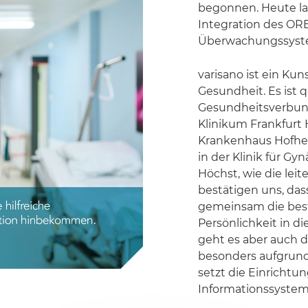
begonnen. Heute lauf
Integration des O
Überwachungssyst
varisano ist ein Kuns
Gesundheit. Es ist
Gesundheitsverbund
Klinikum Frankfurt
Krankenhaus Hofheim
in der Klinik für G
Höchst, wie die le
bestätigen uns, das
gemeinsam die best
Persönlichkeit in di
geht es aber auch 
besonders aufgrund
setzt die Einrichtu
Informationssystem