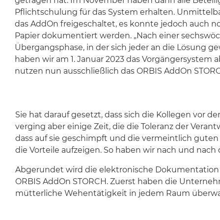
getragen hat. Im November haben dann alle Beteili
Pflichtschulung für das System erhalten. Unmittel
das AddOn freigeschaltet, es konnte jedoch auch n
Papier dokumentiert werden. „Nach einer sechswö
Übergangsphase, in der sich jeder an die Lösung 
haben wir am 1. Januar 2023 das Vorgängersystem 
nutzen nun ausschließlich das ORBIS AddOn STORCH
Sie hat darauf gesetzt, dass sich die Kollegen vor 
verging aber einige Zeit, die die Toleranz der Vera
dass auf sie geschimpft und die vermeintlich gute
die Vorteile aufzeigen. So haben wir nach und nach d
Abgerundet wird die elektronische Dokumentation in
ORBIS AddOn STORCH. Zuerst haben die Unternehmen
mütterliche Wehentätigkeit in jedem Raum überw