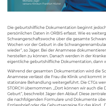
Die geburtshilfliche Dokumentation beginnt jedoch 
persönlichen Daten in ORBIS erfasst. Wie es weiterg
Schwangerschaftswoche über die gesamte Schwange
Wochen vor der Geburt in die Schwangerenambulan
wieder“, so Jäger. Bei der Anamnese dokumentieren
herstellen zu können. Danach werden in der Kranke
eigentliche geburtshilfliche Dokumentation, dann
Während der gesamten Dokumentation wird die Sch
Anamnese verlässt die Frau die Klinik und kommt im 
stationäre Behandlung weitergeführt. Die CTGs w
STORCH übernommen. „Dort können wir auch die Do
Geburt“, beschreibt Jäger den Ablauf. Diese zentr
die nachfolgenden Formulare und Dokumente über
Entlassbrief oder die Geburtsanzeige für das Kind. 