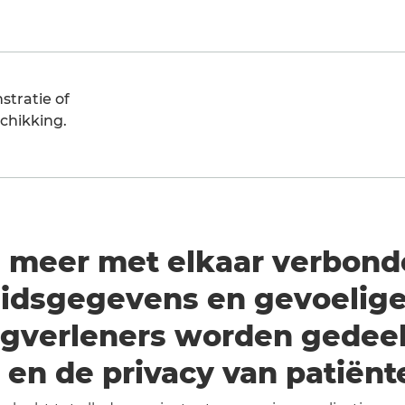
tratie of
schikking.
 meer met elkaar verbonden
idsgegevens en gevoelige
orgverleners worden gedee
 en de privacy van patiënt