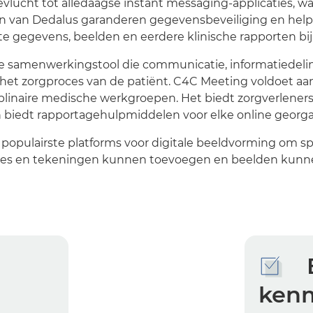
ucht tot alledaagse instant messaging-applicaties, waa
 van Dedalus garanderen gegevensbeveiliging en helpen
te gegevens, beelden en eerdere klinische rapporten bij
re samenwerkingstool die communicatie, informatiedeli
ij het zorgproces van de patiënt. C4C Meeting voldoet a
iplinaire medische werkgroepen. Het biedt zorgverlener
 biedt rapportagehulpmiddelen voor elke online georga
pulairste platforms voor digitale beeldvorming om spe
notities en tekeningen kunnen toevoegen en beelden kunn
ken