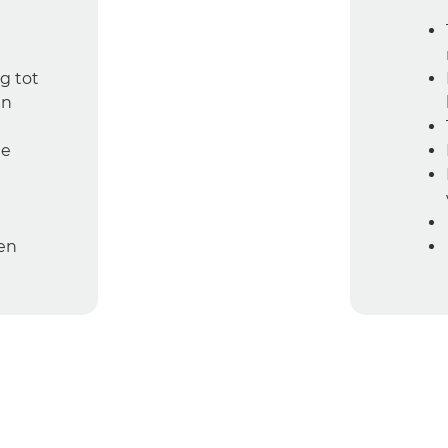
g tot
en
de
en