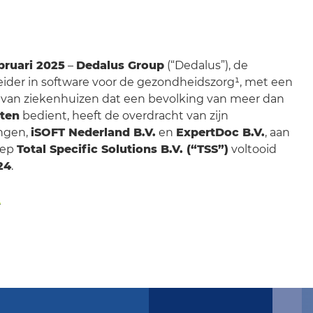
ebruari 2025
–
Dedalus Group
(“Dedalus”), de
ider in software voor de gezondheidszorg¹, met een
 van ziekenhuizen dat een bevolking van meer dan
nten
bedient, heeft de overdracht van zijn
ngen,
iSOFT Nederland B.V.
en
ExpertDoc B.V.
, aan
oep
Total Specific Solutions B.V. (“TSS”)
voltooid
24
.