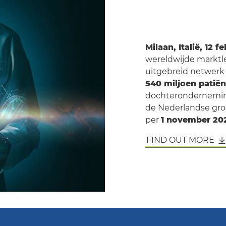
Milaan, Italië, 12 f
wereldwijde marktle
uitgebreid netwerk
540 miljoen patië
dochterondernemi
de Nederlandse gr
per
1 november 20
FIND OUT MORE