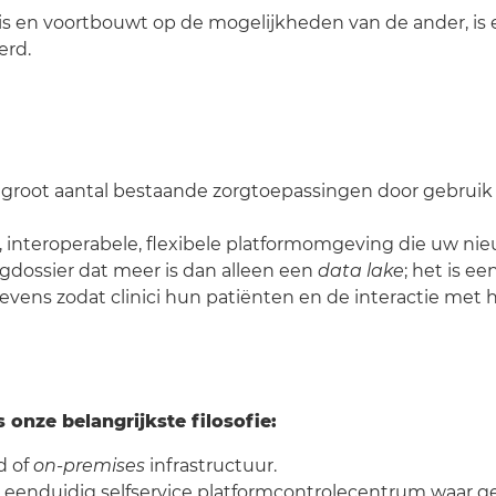
is en voortbouwt op de mogelijkheden van de ander, is e
erd.
 groot aantal bestaande zorgtoepassingen door gebrui
, interoperabele, flexibele platformomgeving die uw ni
dossier dat meer is dan alleen een
data lake
; het is e
ens zodat clinici hun patiënten en de interactie met h
onze belangrijkste filosofie:
d of
on-premises
infrastructuur.
 eenduidig selfservice platformcontrolecentrum waar g