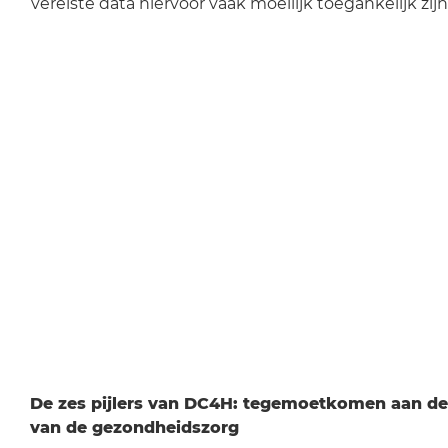
vereiste data hiervoor vaak moeilijk toegankelijk zijn
De zes pijlers van DC4H: tegemoetkomen aan de
van de gezondheidszorg