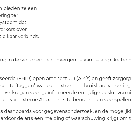
n bieden ze een
ring ter
systeem dat
erkers over
elkaar verbindt.
aring in de sector en de convergentie van belangrijke te
rde (FHIR) open architectuur (API’s) en geeft zorgorga
sch te ’taggen’, wat contextuele en bruikbare vordering
n verkregen voor geïnformeerde en tijdige besluitvorm
llen
van externe AI-partners te benutten en voorspellend
ics dashboards voor gegevensonderzoek, en de mogelijk
ardoor de arts een melding of waarschuwing krijgt om ti