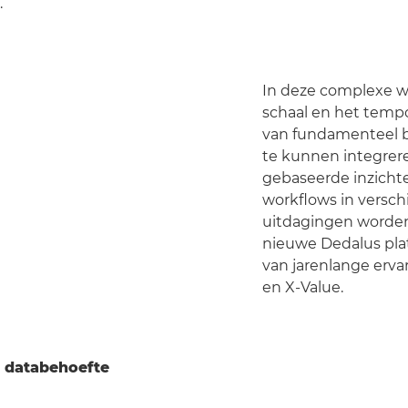
.
In deze complexe we
schaal en het tempo
van fundamenteel 
te kunnen integrer
gebaseerde inzichte
workflows in versch
uitdagingen worden
nieuwe Dedalus plat
van jarenlange erv
en X-Value.
 databehoefte