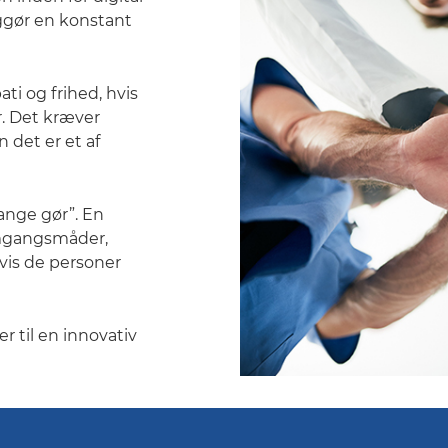
ggør en konstant
ati og frihed, hvis
r. Det kræver
det er et af
ange gør”. En
emgangsmåder,
gvis de personer
r til en innovativ