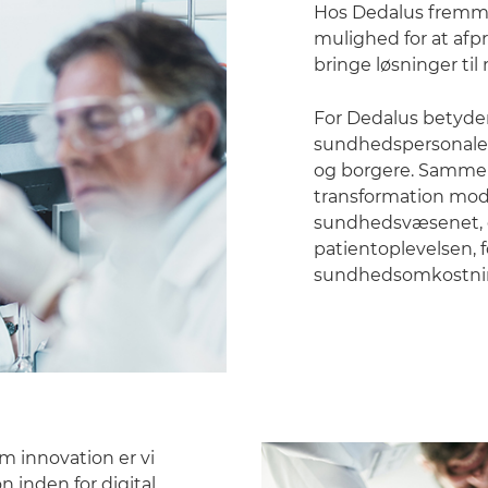
Hos Dedalus fremmer
mulighed for at afp
bringe løsninger til 
For Dedalus betyder 
sundhedspersonale,
og borgere. Sammen 
transformation mod
sundhedsvæsenet, o
patientoplevelsen, 
sundhedsomkostni
m innovation er vi
n inden for digital