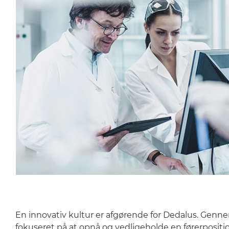
En innovativ kultur er afgørende for Dedalus. Genne
fokuseret på at opnå og vedligeholde en førerpositio