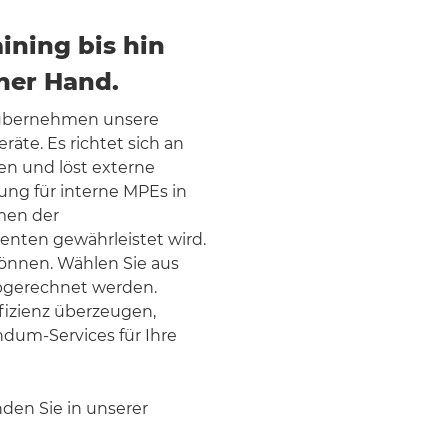
aining bis hin
ner Hand.
übernehmen unsere
äte. Es richtet sich an
n und löst externe
zung für interne MPEs in
hmen der
nten gewährleistet wird.
können. Wählen Sie aus
abgerechnet werden.
ffizienz überzeugen,
um-Services für Ihre
den Sie in unserer