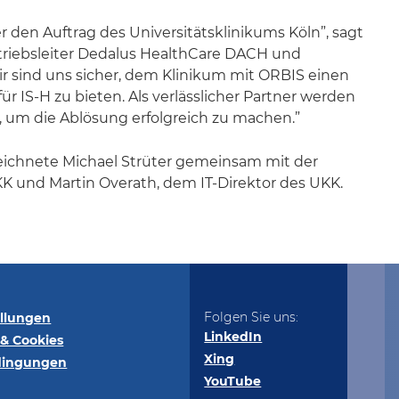
r den Auftrag des Universitätsklinikums Köln”, sagt
rtriebsleiter Dedalus HealthCare DACH und
ir sind uns sicher, dem Klinikum mit ORBIS einen
ür IS-H zu bieten. Als verlässlicher Partner werden
n, um die Ablösung erfolgreich zu machen.”
eichnete Michael Strüter gemeinsam mit der
KK und Martin Overath, dem IT-Direktor des UKK.
Folgen Sie uns:
ellungen
LinkedIn
& Cookies
Xing
dingungen
YouTube