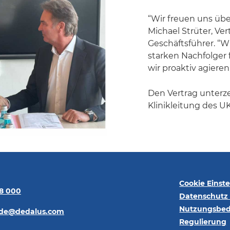
“Wir freuen uns übe
Michael Strüter, Ve
Geschäftsführer. “W
starken Nachfolger f
wir proaktiv agiere
Den Vertrag unterz
Klinikleitung des U
Cookie Einst
68 000
Datenschutz 
Nutzungsbe
.de@dedalus.com
Regulierung