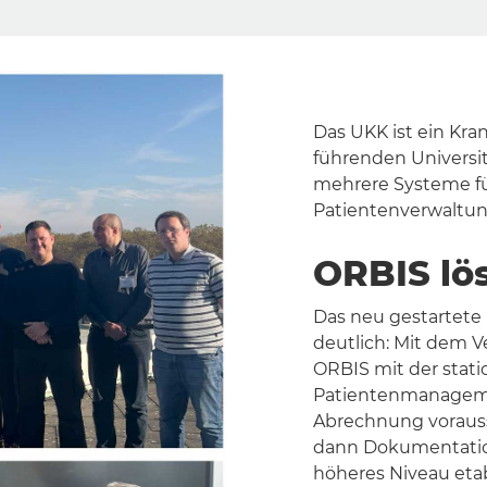
Das UKK ist ein Kr
führenden Universit
mehrere Systeme fü
Patientenverwaltun
ORBIS lös
Das neu gestartete
deutlich: Mit dem V
ORBIS mit der stat
Patientenmanagemen
Abrechnung vorauss
dann Dokumentation
höheres Niveau etab