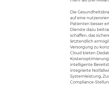
mehr als drei Millia
Die Gesundheitsbran
auf eine nutzerorie
Patienten besser er
Dienste dazu beitr
schaffen, das siche
letztendlich ermögli
Versorgung zu konz
Cloud bieten Deda
Kostenoptimierung u
intelligente Bereits
integrierte Notfall
Systemleistung, Zuv
Compliance-Stellun