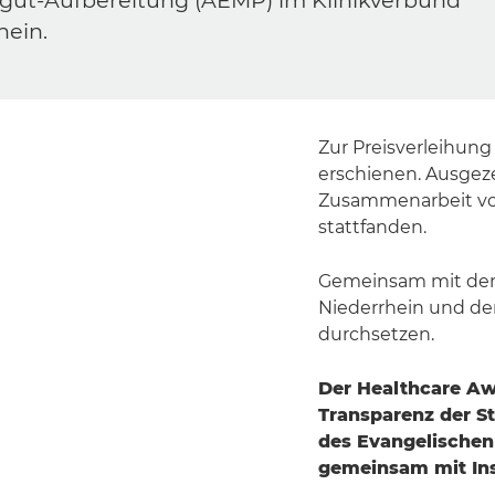
gut-Aufbereitung (AEMP) im Klinikverbund
hein.
Zur Preisverleihung
erschienen. Ausgeze
Zusammenarbeit vo
stattfanden.
Gemeinsam mit den
Niederrhein und der
durchsetzen.
Der Healthcare Aw
Transparenz der S
des Evangelischen 
gemeinsam mit In