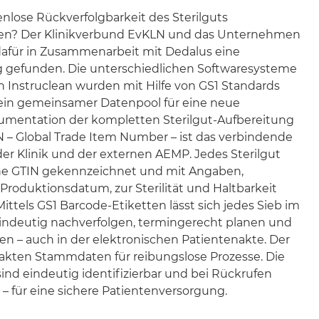
nlose Rückverfolgbarkeit des Sterilguts
den? Der Klinikverbund EvKLN und das Unternehmen
dafür in Zusammenarbeit mit Dedalus eine
gefunden. Die unterschiedlichen Softwaresysteme
n Instruclean wurden mit Hilfe von GS1 Standards
 ein gemeinsamer Datenpool für eine neue
umentation der kompletten Sterilgut-Aufbereitung
N – Global Trade Item Number – ist das verbindende
r Klinik und der externen AEMP. Jedes Sterilgut
ine GTIN gekennzeichnet und mit Angaben,
Produktionsdatum, zur Sterilität und Haltbarkeit
ittels GS1 Barcode-Etiketten lässt sich jedes Sieb im
 eindeutig nachverfolgen, termingerecht planen und
sen – auch in der elektronischen Patientenakte. Der
exakten Stammdaten für reibungslose Prozesse. Die
sind eindeutig identifizierbar und bei Rückrufen
 – für eine sichere Patientenversorgung.