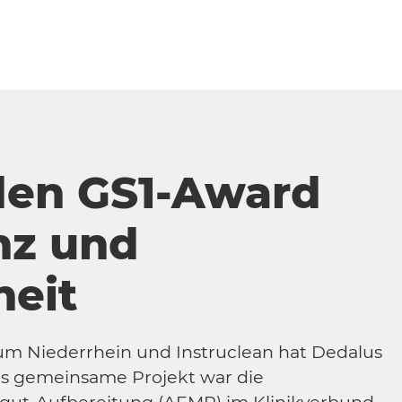
den GS1-Award
nz und
heit
m Niederrhein und Instruclean hat Dedalus
as gemeinsame Projekt war die