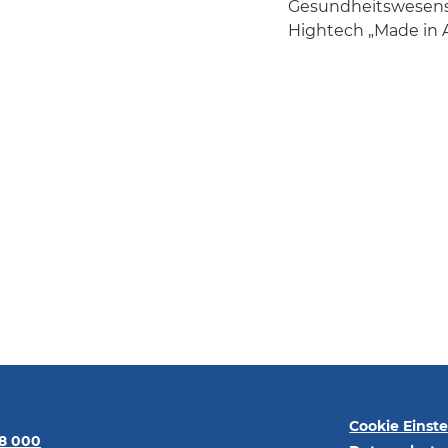
Gesundheitswesens 
Hightech „Made in A
Cookie Einst
68 000