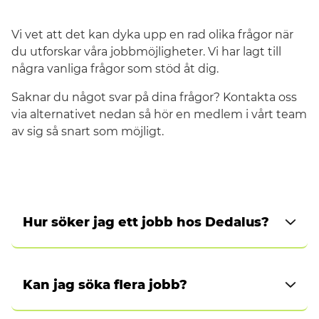
Våra jobberbjudanden
Vi vet att det kan dyka upp en rad olika frågor när
du utforskar våra jobbmöjligheter. Vi har lagt till
Varför jobba med oss?
några vanliga frågor som stöd åt dig.
Välj din region
Saknar du något svar på dina frågor? Kontakta oss
FAQ – Vanliga frågor
via alternativet nedan så hör en medlem i vårt team
av sig så snart som möjligt.
Sverige
Hur söker jag ett jobb hos Dedalus?
Efter att du har utforskat våra jobb och valt ut
något eller några som intresserar dig, hittar du
Kan jag söka flera jobb?
en länk att söka. Du kan se och få mer info om
våra lediga tjänster.