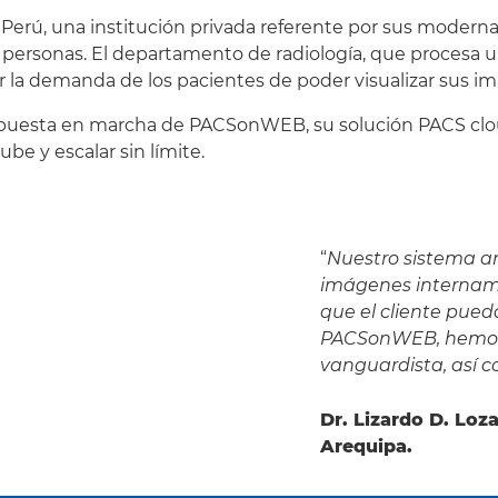
el Perú, una institución privada referente por sus moder
 personas. El departamento de radiología, que procesa u
acer la demanda de los pacientes de poder visualizar sus i
puesta en marcha de PACSonWEB, su solución PACS cloud 
be y escalar sin límite.
“
Nuestro sistema an
imágenes internamen
que el cliente pued
PACSonWEB, hemos l
vanguardista, así c
Dr. Lizardo D. Loza
Arequipa.