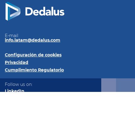
E-mail
info.latam@dedalus.com
Configuración de cookies
Privacidad
Cumplimiento Regulatorio
Follow us on:
LinkedIn
Twitter
© 2026 Dedalus Latam Av. Los Militares 6191, Oficina 93,
Santiago, Las Condes, Región Metropolitana de Santiago,
7560745, Chile