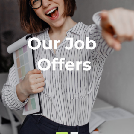
Empleo
Trabaja en Dedalus
Nuestras Ofertas de Empleo
¿Por qué trabajar con nosotros?
Elige tu región
FAQ
Español