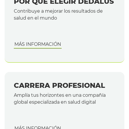
POR QUÉ ELEGIR DEDALUS
Empleo
Trabaja en Dedalus
Contribuye a mejorar los resultados de
salud en el mundo
Nuestras Ofertas de Empleo
¿Por qué trabajar con nosotros?
Elige tu región
MÁS INFORMACIÓN
FAQ
Español
CARRERA PROFESIONAL
Amplía tus horizontes en una compañía
global especializada en salud digital
MÁS INFORMACIÓN