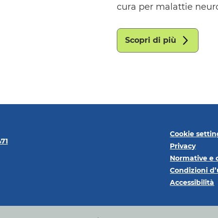
cura per malattie neu
Scopri di più
Cookie settin
471
Privacy
Normative e
Condizioni d’
Accessibilità