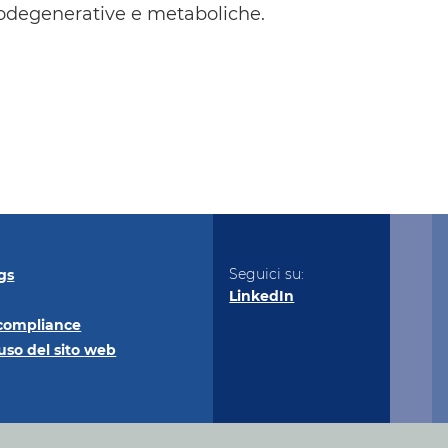
rodegenerative e metaboliche.
Seguici su:
gs
LinkedIn
compliance
uso del sito
web