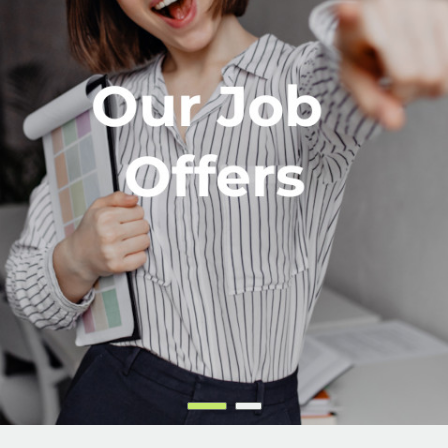
Trabalhe Conosco
Trabalhe na Dedalus
Nossas vagas
Por que trabalhar conosco?
Escolha sua região
FAQ – Perguntas Frequentes
Português